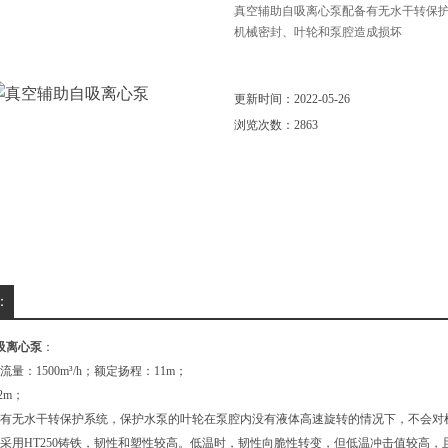
真空辅助自吸离心泵配备有无水干转保
机械密封、叶轮和泵腔造成损坏
更新时间：2022-05-26
浏览次数：2863
：
吸离心泵
：
量：1500m³/h；额定扬程：11m；
2m；
备有无水干转保护系统，保护水泵的叶轮在泵腔内没有液体高速旋转的情况下，不会对
质采用HT250铸铁，韧性和塑性较高。低温时，韧性向脆性转变，但低温冲击值较高