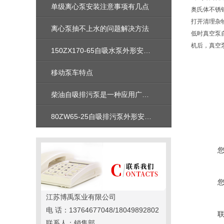
单级离心泵安装注意事项有几点
奥氏体不锈
打开清理杂
离心泵抽不上水的问题解决方法
低时真空泵
机后，真空
150ZX170-65自吸水泵外形安装尺寸_性能参数曲线图_价格
移动泵车特点
柴油自吸排污泵是一种应用广泛的泵类装置
80ZW65-25自吸排污泵外形安装尺寸图及性能参数及价格
江苏博禹泵业有限公司
电 话：13764677048/18049892802
联系人：销售部