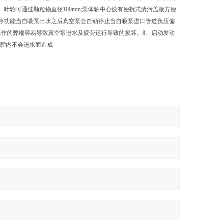
叶轮可通过颗粒物直径100mm;泵体轴中心设有便拆式清污盖板方便
停功能当自吸泵出水之后真空泵会自动停止当自吸泵进口管道负压偏
作的弊端容易导致真空泵进水及疲劳运行导致的损坏。8、启动发动
泵腔内不会进水而造成