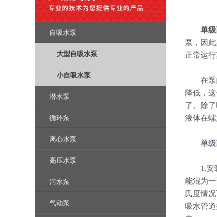
单级
自吸水泵
泵，因此
大型自吸水泵
正常运行
小自吸水泵
在泵内
降低，这
潜水泵
了。除了
循环泵
液体在螺
离心水泵
单级
高压水泵
1.安装
能混为一
污水泵
氏度情况
气动泵
吸水管道