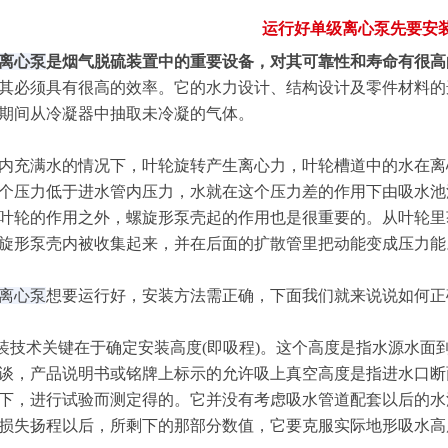
运行好单级离心泵先要安
离心泵
是烟气脱硫装置中的重要设备，对其可靠性和寿命有很高
其必须具有很高的效率。它的水力设计、结构设计及零件材料的
期间从冷凝器中抽取未冷凝的气体。
充满水的情况下，叶轮旋转产生离心力，叶轮槽道中的水在离
个压力低于进水管内压力，水就在这个压力差的作用下由吸水池
叶轮的作用之外，螺旋形泵壳起的作用也是很重要的。从叶轮里
旋形泵壳内被收集起来，并在后面的扩散管里把动能变成压力能
离心泵
想要运行好，安装方法需正确，下面我们就来说说如何正
技术关键在于确定安装高度(即吸程)。这个高度是指水源水面
谈，产品说明书或铭牌上标示的允许吸上真空高度是指进水口断面
下，进行试验而测定得的。它并没有考虑吸水管道配套以后的水
损失扬程以后，所剩下的那部分数值，它要克服实际地形吸水高