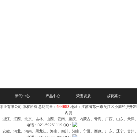
新闻中心
产品中心
荣誉资质
诚聘英才
泵业有限公司 版权所有 总访问量：
644953
地址：江苏省苏州市吴江区汾湖经济开发
内贸
、浙江、江西、北京、吉林、山西、云南、重庆、内蒙古、青海、广西、山东、天津
电话：021-59261119 QQ：
、安徽、河北、河南、黑龙江、海南、四川、湖南、宁夏、西藏、广东、辽宁、贵州