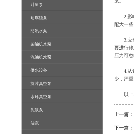
来。
计量泵
2.影响
耐腐蚀泵
配大一些
防汛水泵
3.应当
柴油机水泵
要进行修
压力可忽
汽油机水泵
供水设备
4.从管
少，严重
旋片真空泵
以上
水环真空泵
泥浆泵
上一篇：
油泵
下一篇：