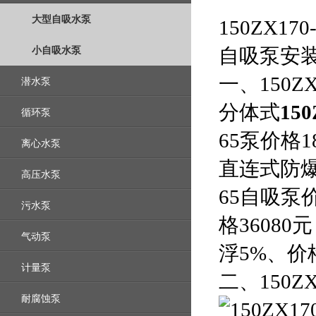
大型自吸水泵
150ZX17
小自吸水泵
自吸泵安
一、150Z
潜水泵
分体式
150
循环泵
65泵价格1
离心水泵
直连式防爆1
高压水泵
65自吸泵价
污水泵
格3608
气动泵
浮5%、
计量泵
二、150Z
耐腐蚀泵