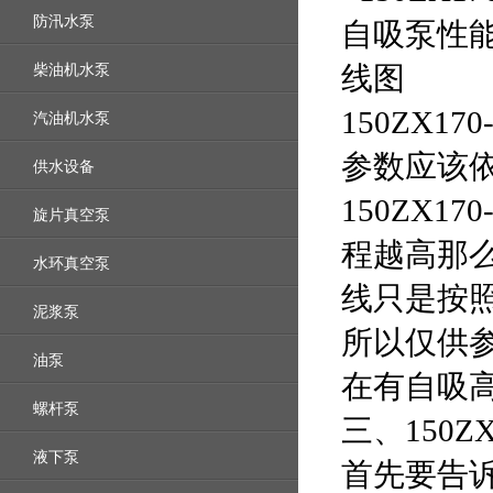
防汛水泵
柴油机水泵
150ZX170
汽油机水泵
参数应该
供水设备
150ZX1
旋片真空泵
程越高那么
水环真空泵
线只是按照
泥浆泵
所以仅供参
油泵
在有自吸高
螺杆泵
三、150Z
液下泵
首先要告诉