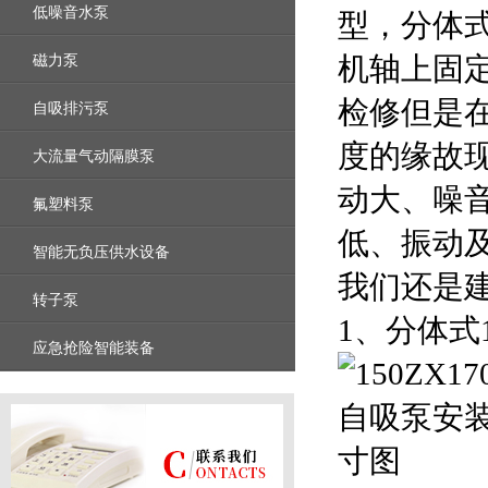
低噪音水泵
型，分体
磁力泵
机轴上固
检修但是
自吸排污泵
度的缘故
大流量气动隔膜泵
动大、噪
氟塑料泵
低、振动
智能无负压供水设备
我们还是
转子泵
1
、分体式1
应急抢险智能装备