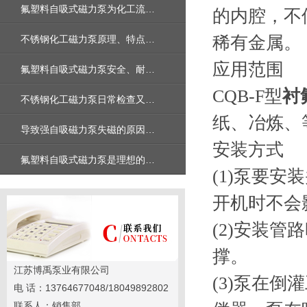
氟塑料自吸式磁力泵为化工流体输送提供了解决方案
的内腔，不
稀有金属。
不锈钢化工磁力泵原理、特点以及在化工行业中的应用
应用范围
氟塑料自吸式磁力泵安全、耐腐蚀的重要选择
CQB-F型
衬
不锈钢化工磁力泵日常检查又哪些执行标准
纸、冶炼、
导致强自吸磁力泵失磁的原因是什么呢
安装方式
氟塑料自吸式磁力泵是理想的输送泵吗
(1)泵要
开机时不会
(2)安装
撑。
江苏博禹泵业有限公司
(3)泵在
电 话：13764677048/18049892802
联系人：销售部