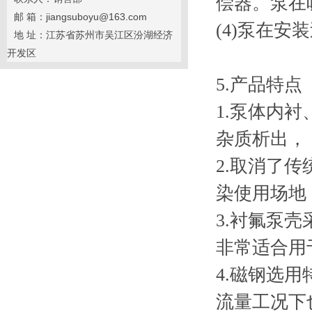
偿器。泵在
邮 箱：jiangsuboyu@163.com
(4)泵在
地 址：江苏省苏州市吴江区汾湖经济
开发区
5.产品特点
1.泵体内
杂质析出，
2.取消了
染使用场地
3.衬氟泵
非常适合用
4.磁钢选
流量工况下