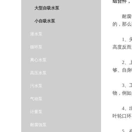
组合件，
大型自吸水泵
耐腐蚀
小自吸水泵
的，那么
潜水泵
1、头次
循环泵
高度反而
离心水泵
2、上水
够、自身
高压水泵
3、工作
污水泵
物，例如
气动泵
4、出水
计量泵
叶轮口环
耐腐蚀泵
5、在