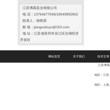
江苏博禹泵业有限公司
电 话：13764677048/18049892802
联系人：销售部
邮 箱：jiangsuboyu@163.com
地 址：江苏省苏州市吴江区汾湖经济
开发区
网站首页
关于我们
技术文章
江苏博禹
地区：江苏
地区：上海