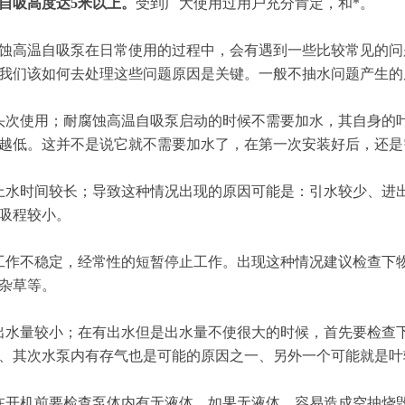
自吸高度达5米以上。
受到广大使用过用户充分肯定，和*。
高温自吸泵在日常使用的过程中，会有遇到一些比较常见的问
我们该如何去处理这些问题原因是关键。一般不抽水问题产生的
使用；耐腐蚀高温自吸泵启动的时候不需要加水，其自身的叶
越低。这并不是说它就不需要加水了，在第一次安装好后，还是
时间较长；导致这种情况出现的原因可能是：引水较少、进出
吸程较小。
不稳定，经常性的短暂停止工作。出现这种情况建议检查下物
杂草等。
量较小；在有出水但是出水量不使很大的时候，首先要检查下
、其次水泵内有存气也是可能的原因之一、另外一个可能就是叶
开机前要检查泵体内有无液体，如果无液体，容易造成空抽烧