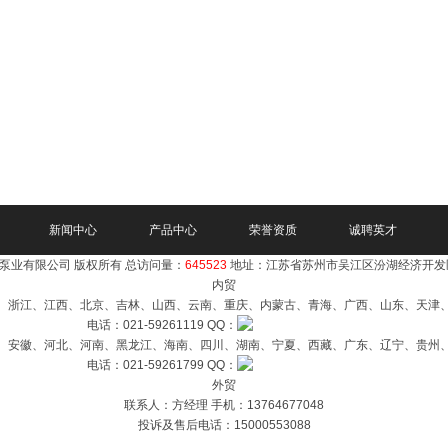
新闻中心
产品中心
荣誉资质
诚聘英才
泵业有限公司 版权所有 总访问量：
645523
地址：江苏省苏州市吴江区汾湖经济开发
内贸
、浙江、江西、北京、吉林、山西、云南、重庆、内蒙古、青海、广西、山东、天津
电话：021-59261119 QQ：
、安徽、河北、河南、黑龙江、海南、四川、湖南、宁夏、西藏、广东、辽宁、贵州
电话：021-59261799 QQ：
外贸
联系人：方经理 手机：13764677048
投诉及售后电话：15000553088
GoogleSitemap