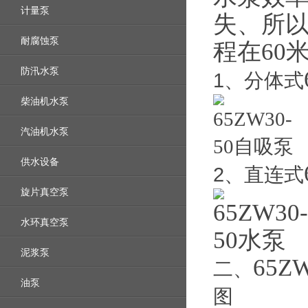
计量泵
失、所以
耐腐蚀泵
程在60
防汛水泵
1
、分体式
柴油机水泵
汽油机水泵
供水设备
2
、直连式
旋片真空泵
水环真空泵
泥浆泵
65ZW
二、
油泵
图