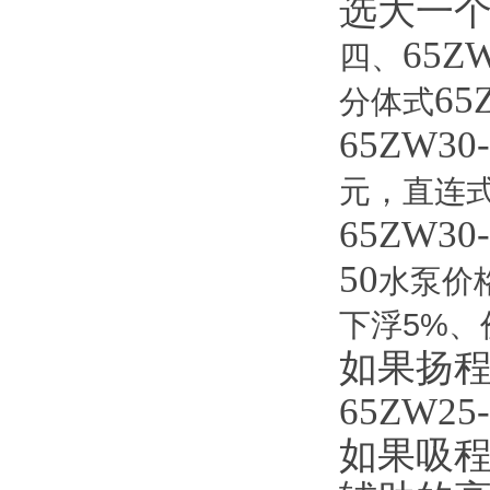
选大一
65ZW
四、
65
分体式
65ZW30-
元，直连
65ZW30-
50
水泵价
下浮
5%
、
如果扬
65ZW25-
如果吸程