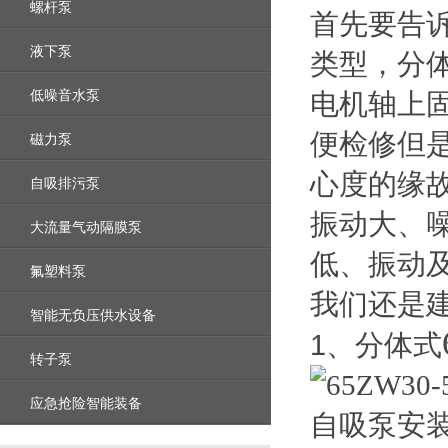
螺杆泵
首先要告
液下泵
类型，分
低噪音水泵
电机轴上
便检修但
磁力泵
心度的缘
自吸排污泵
振动大、
大流量气动隔膜泵
低、振动
氟塑料泵
我们还是
智能无负压供水设备
1
、分体式
转子泵
应急抢险智能装备