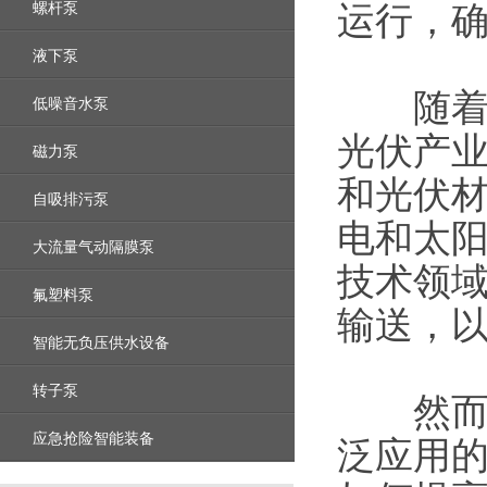
螺杆泵
运行，
液下泵
随着技
低噪音水泵
光伏产
磁力泵
和光伏
自吸排污泵
电和太
大流量气动隔膜泵
技术领
氟塑料泵
输送，
智能无负压供水设备
转子泵
然而，
应急抢险智能装备
泛应用