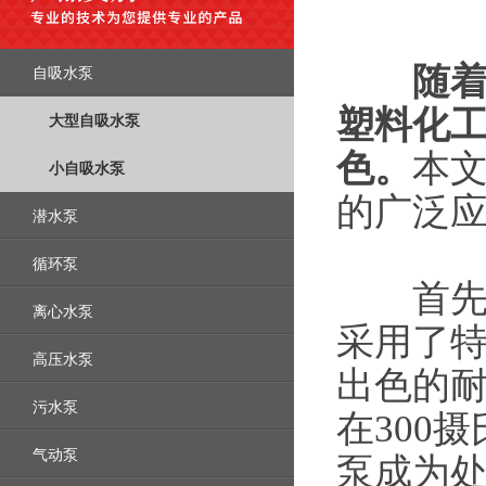
随
自吸水泵
塑料化
大型自吸水泵
色。
本
小自吸水泵
的广泛
潜水泵
循环泵
首先，
离心水泵
采用了特
高压水泵
出色的
污水泵
在300
气动泵
泵成为