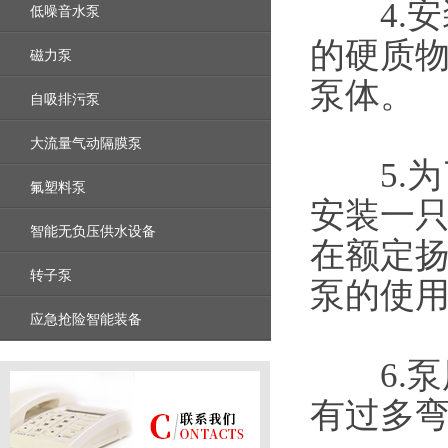
4.安
低噪音水泵
的硬质物
磁力泵
泵体。
自吸排污泵
大流量气动隔膜泵
5.为
氟塑料泵
安装一
智能无负压供水设备
在额定
转子泵
泵的使
应急抢险智能装备
6.泵
有过多