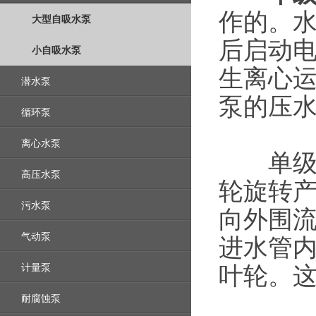
作的。
大型自吸水泵
后启动
小自吸水泵
生离心
潜水泵
泵的压
循环泵
离心水泵
单级离
高压水泵
轮旋转
污水泵
向外围
气动泵
进水管
计量泵
叶轮。
耐腐蚀泵