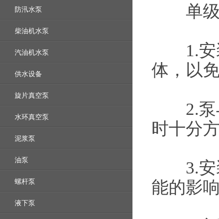
单级离
防汛水泵
柴油机水泵
1.安
汽油机水泵
体，以
供水设备
旋片真空泵
2.泵
水环真空泵
时十分
泥浆泵
油泵
3.安
螺杆泵
能的影
液下泵