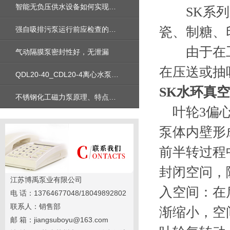
智能无负压供水设备如何实现高效水资源的利用
SK系列水
瓷、制糖、
强自吸排污泵运行前应检查的配件及注意事项
由于在工
气动隔膜泵密封性好，无泄漏
在压送或抽
QDL20-40_CDL20-4离心水泵安装尺寸性能参数曲线图价格
SK水环真
不锈钢化工磁力泵原理、特点以及在化工行业中的应用
叶轮3偏心
泵体内壁形
前半转过程
封闭空问，
江苏博禹泵业有限公司
入空间：在
电 话：13764677048/18049892802
联系人：销售部
渐缩小，空
邮 箱：jiangsuboyu@163.com