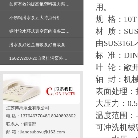
如何有效的提高氟塑料磁力泵的使用效率
用。
规 格：10T-3
不锈钢潜水泵五大特点分析
材 质：SU
铜叶轮水环式真空泵的准备工作你准备好了吗
由SUS31
潜水泵好还是自吸泵好自吸泵和潜水泵的区别
标 准：DIN
150ZW200-20自吸排污泵外形安装尺寸图及性能参数曲线图及价格
叶 轮：敞
轴 封：机
表面处理：
大压力：0.5
江苏博禹泵业有限公司
温度范围：-10
电 话：13764677048/18049892802
联系人：销售部
可冲洗机械
邮 箱：jiangsuboyu@163.com