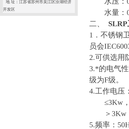
水压：0.
地 址：江苏省苏州市吴江区汾湖经济
开发区
水量：0.25
二、
SLR
1．不锈钢
员会IEC60
2.可供选
3.*的电
级为F级。
4.工作电压
≤3Kw，220
＞3Kw，380
5.频率：50H