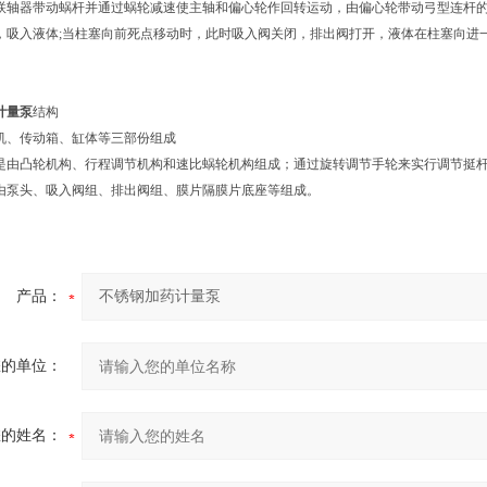
器带动蜗杆并通过蜗轮减速使主轴和偏心轮作回转运动，由偏心轮带动弓型连杆的
，吸入液体;当柱塞向前死点移动时，此时吸入阀关闭，排出阀打开，液体在柱塞向进
计量泵
结构
机、传动箱、缸体等三部份组成
是由凸轮机构、行程调节机构和速比蜗轮机构组成；通过旋转调节手轮来实行调节挺
由泵头、吸入阀组、排出阀组、膜片隔膜片底座等组成。
产品：
您的单位：
您的姓名：