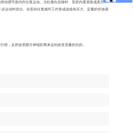
滑动调节座内作往复运动。当柱塞向后移时，泵腔内逐渐形成真空，
一步运动时排出。在泵的往复循环工作形成连续有压力、定量的排放液
杆行程，从而改变膜片伸缩距离来达到改变流量的目的。