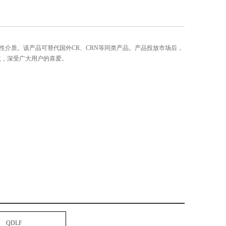
蚀性介质。该产品可替代国外CR、CRN等同类产品。产品投放市场后，
点，深受广大用户的喜爱。
QDLF