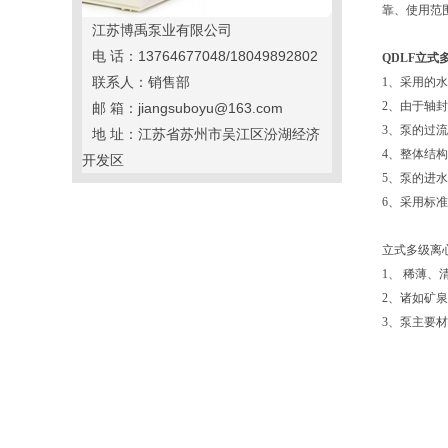
靠、使用范
江苏博禹泵业有限公司
电 话：13764677048/18049892802
QDLF立式
联系人：销售部
1、采用的
2、由于轴
邮 箱：jiangsuboyu@163.com
3、泵的过
地 址：江苏省苏州市吴江区汾湖经济
4、整体结
开发区
5、泵的进
6、采用标
立式多级离
1、 稀薄
2、诸如矿
3、泵主要