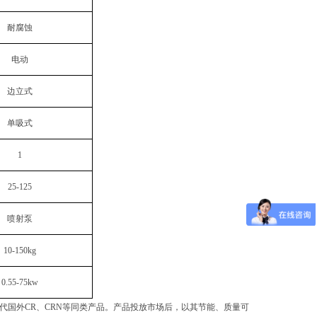
耐腐蚀
电动
边立式
单吸式
1
25-125
喷射泵
10-150kg
0.55-75kw
代国外CR、CRN等同类产品。产品投放市场后，以其节能、质量可