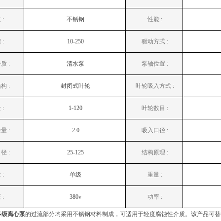
 :
不锈钢
性能 :
 :
10-250
驱动方式 :
质 :
清水泵
泵轴位置 :
构 :
封闭式叶轮
叶轮吸入方式 :
 :
1-120
叶轮数目 :
量 :
2.0
吸入口径 :
径 :
25-125
结构原理 :
 :
单级
重量 :
 :
380v
功率 :
多级离心泵
的过流部分均采用不锈钢材料制成，可适用于轻度腐蚀性介质。该产品可替