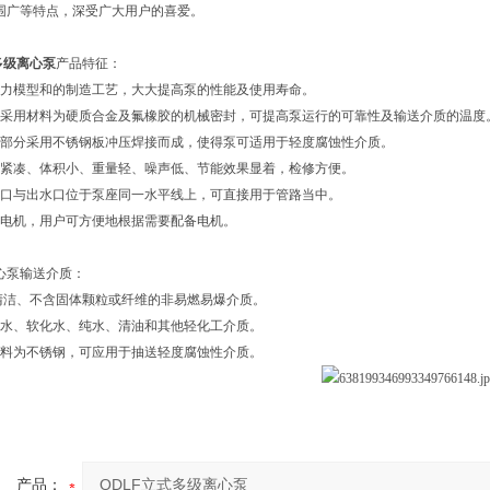
围广等特点，深受广大用户的喜爱。
多级离心泵
产品特征：
水力模型和的制造工艺，大大提高泵的性能及使用寿命。
封采用材料为硬质合金及氟橡胶的机械密封，可提高泵运行的可靠性及输送介质的温度
流部分采用不锈钢板冲压焊接而成，使得泵可适用于轻度腐蚀性介质。
构紧凑、体积小、重量轻、噪声低、节能效果显着，检修方便。
水口与出水口位于泵座同一水平线上，可直接用于管路当中。
准电机，用户可方便地根据需要配备电机。
心泵输送介质：
、清洁、不含固体颗粒或纤维的非易燃易爆介质。
泉水、软化水、纯水、清油和其他轻化工介质。
材料为不锈钢，可应用于抽送轻度腐蚀性介质。
产品：