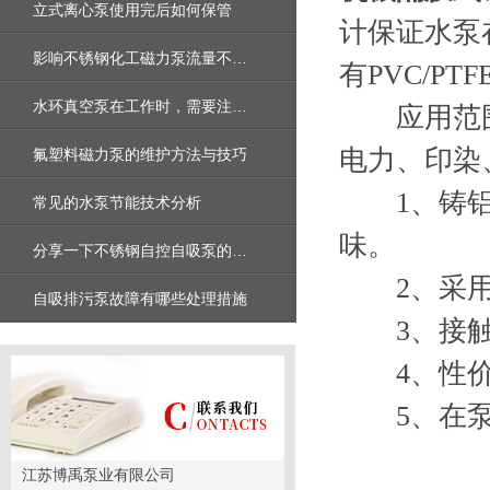
立式离心泵使用完后如何保管
计保证水泵
影响不锈钢化工磁力泵流量不足是什么原因
有PVC/PTF
水环真空泵在工作时，需要注意的几个方面
应用范围
电力、印染
氟塑料磁力泵的维护方法与技巧
1、铸铝壳
常见的水泵节能技术分析
味。
分享一下不锈钢自控自吸泵的正确安装方法
2、采用凸
自吸排污泵故障有哪些处理措施
3、接触介
4、性价比
5、在泵运
江苏博禹泵业有限公司