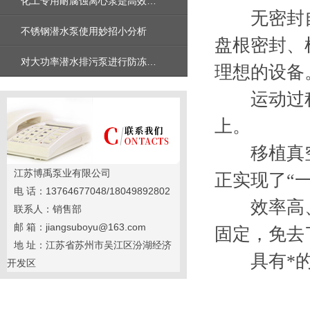
化工专用耐腐蚀离心泵是高效安全的工业设备
无密封自吸
不锈钢潜水泵使用妙招小分析
盘根密封、
对大功率潜水排污泵进行防冻维护措施有哪几点
理想的设备
运动过程中
上。
移植真空泵
江苏博禹泵业有限公司
正实现了“
电 话：13764677048/18049892802
效率高、
联系人：销售部
邮 箱：jiangsuboyu@163.com
固定，免去
地 址：江苏省苏州市吴江区汾湖经济
具有*的自
开发区