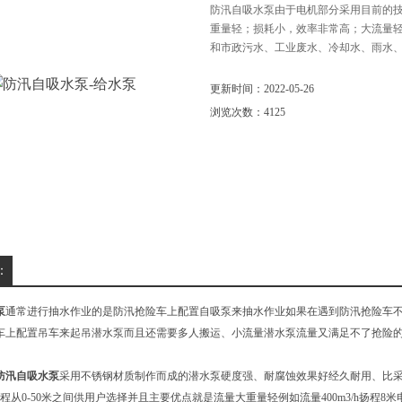
防汛自吸水泵由于电机部分采用目前的
重量轻；损耗小，效率非常高；大流量
和市政污水、工业废水、冷却水、雨水
更新时间：2022-05-26
浏览次数：4125
：
泵
通常进行抽水作业的是防汛抢险车上配置自吸泵来抽水作业如果在遇到防汛抢险车
车上配置吊车来起吊潜水泵而且还需要多人搬运、小流量潜水泵流量又满足不了抢险的
防汛自吸水泵
采用不锈钢材质制作而成的潜水泵硬度强、耐腐蚀效果好经久耐用、比采用
h，扬程从0-50米之间供用户选择并且主要优点就是流量大重量轻例如流量400m3/h扬程8