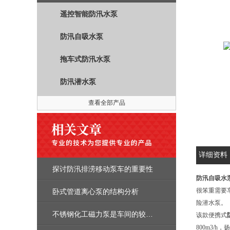
遥控智能防汛水泵
防汛自吸水泵
拖车式防汛水泵
防汛潜水泵
查看全部产品
详细资料
探讨防汛排涝移动泵车的重要性
防汛自吸水
很笨重需要
卧式管道离心泵的结构分析
险潜水泵。
不锈钢化工磁力泵是车间的较佳选择
该款便携式
800m3/