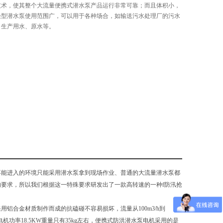
技术，使其整个大流量便携式潜水泵产品运行非常可靠；而且体积小，
轻型潜水泵使用范围广，可以用于各种场合，如输送污水处理厂的污水
、生产用水、原水等。
不能进入的环境只能采用潜水泵拿到现场作业、普通的大流量潜水泵都
要求，所以我们根据这一特殊要求研发出了一款高转速的一种f防汛抢
铝合金材质制作而成的抗磕碰不容易损坏，流量从100m3/h到
米电机功率18.5KW重量只有35kg左右，便携式防洪潜水泵电机采用的是