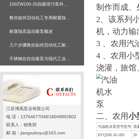
100ZW100-20自吸排污泵外形安装尺寸图及性能参数曲线图及价格
制作而成、
2、该系列
教你如何启动化工专用耐腐蚀离心泵，启动前要做哪些？
机，动力输
耐腐蚀高温自吸泵概述
3 、农用
几个步骤教你如何启动化工耐腐蚀离心泵
4 、农用
不锈钢自控自吸泵为现代工业注入高效动力
浇灌，旅馆
江苏博禹泵业有限公司
二、农用
小
电 话：13764677048/18049892802
联系人：销售部
汽油机水泵型号型号
流量
邮 箱：jiangsuboyu@163.com
BYQZ80-30-18D
30