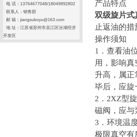
产品特点
电 话：13764677048/18049892802
联系人：销售部
双级旋片式
邮 箱：jiangsuboyu@163.com
止返油的措
地 址：江苏省苏州市吴江区汾湖经济
开发区
操作须知
1．查看油
用，影响真
升高，属正
毕后，应旋
2．2XZ
磁阀，应与
3．环境温
极限真空有