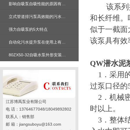
影响自吸泵自吸性能的原因有哪些
该系列排
和长纤维。
立式管道排污泵高效能的污水处理利器
似于一截面
强力自吸泵的5大特点
该泵具有效
自动化污水提升泵在使用上有哪些优势呢?
80ZX50-32自吸水泵外形安装尺寸_性能参数曲线图_价格
QW潜水泥
1．采用的
过泵口径的
2．机械密
江苏博禹泵业有限公司
时以上。
电 话：13764677048/18049892802
联系人：销售部
3．整体结
邮 箱：jiangsuboyu@163.com