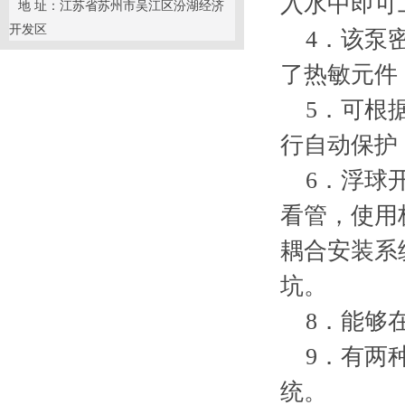
入水中即可
地 址：江苏省苏州市吴江区汾湖经济
开发区
4．该泵密
了热敏元件
5．可根据
行自动保护
6．浮球开
看管，使用
耦合安装系
坑。
8．能够在
9．有两种
统。