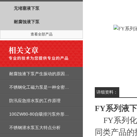
无堵塞液下泵
耐腐蚀液下泵
查看全部产品
耐腐蚀液下泵产生振动的原因分析
不锈钢化工磁力泵是一种全密封、无泄漏的泵型
详细资料：
防汛应急排水泵的工作原理
FY系列液
100ZW80-80自吸排污泵外形安装尺寸图及性能参数曲线图及价格
FY系列化
不锈钢潜水泵五大特点分析
同类产品的