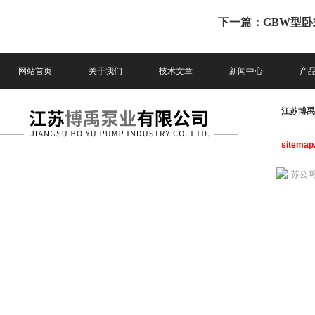
下一篇：
GBW型
网站首页
关于我们
技术文章
新闻中心
产
江苏博
sitemap
苏公网安