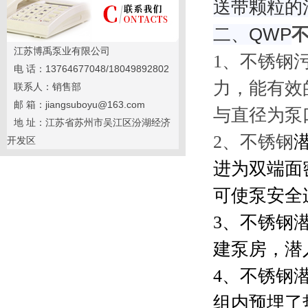
送带颗粒的
二、QWP
江苏博禹泵业有限公司
1、不锈钢
电 话：13764677048/18049892802
力，能有效
联系人：销售部
邮 箱：jiangsuboyu@163.com
与直径为泵
地 址：江苏省苏州市吴江区汾湖经济
2、不锈钢
开发区
进为双端面
可使泵安全
3、不锈钢
建泵房，潜
4、不锈钢
组内预埋了