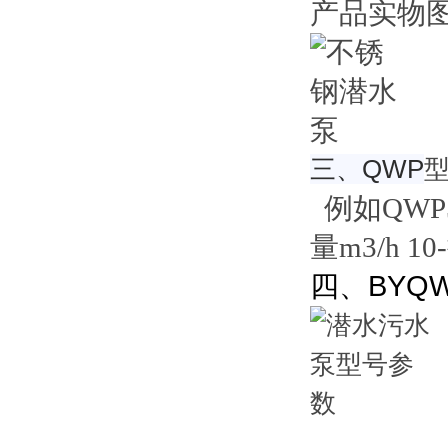
产品实物
三、QWP
例如QWP50
量m3/h 1
四、BYQ